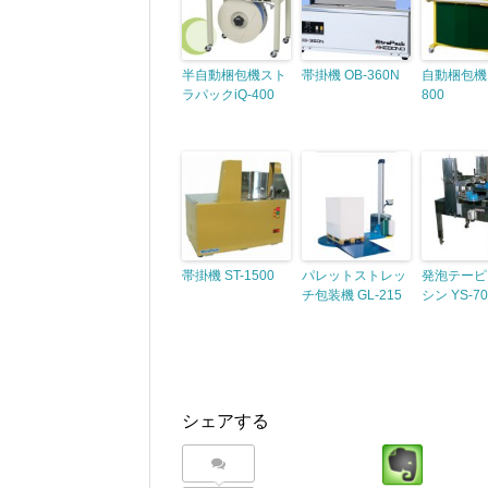
半自動梱包機スト
帯掛機 OB-360N
自動梱包機 
ラパックiQ-400
800
帯掛機 ST-1500
パレットストレッ
発泡テーピ
チ包装機 GL-215
シン YS-70
シェアする