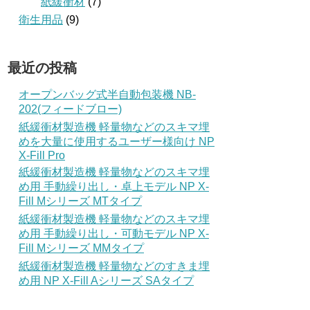
紙緩衝材
(7)
衛生用品
(9)
最近の投稿
オープンバッグ式半自動包装機 NB-
202(フィードブロー)
紙緩衝材製造機 軽量物などのスキマ埋
めを大量に使用するユーザー様向け NP
X-Fill Pro
紙緩衝材製造機 軽量物などのスキマ埋
め用 手動繰り出し・卓上モデル NP X-
Fill Mシリーズ MTタイプ
紙緩衝材製造機 軽量物などのスキマ埋
め用 手動繰り出し・可動モデル NP X-
Fill Mシリーズ MMタイプ
紙緩衝材製造機 軽量物などのすきま埋
め用 NP X-Fill Aシリーズ SAタイプ