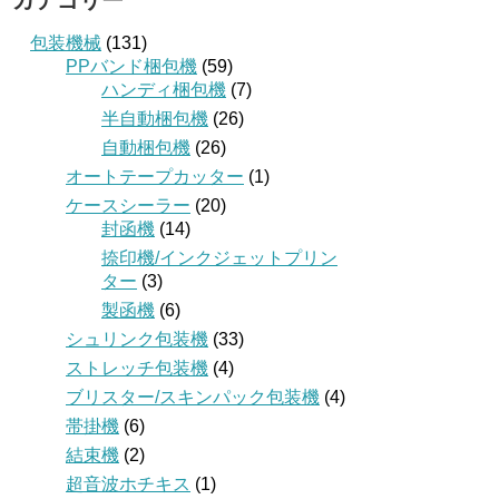
カテゴリー
包装機械
(131)
PPバンド梱包機
(59)
ハンディ梱包機
(7)
半自動梱包機
(26)
自動梱包機
(26)
オートテープカッター
(1)
ケースシーラー
(20)
封函機
(14)
捺印機/インクジェットプリン
ター
(3)
製函機
(6)
シュリンク包装機
(33)
ストレッチ包装機
(4)
ブリスター/スキンパック包装機
(4)
帯掛機
(6)
結束機
(2)
超音波ホチキス
(1)