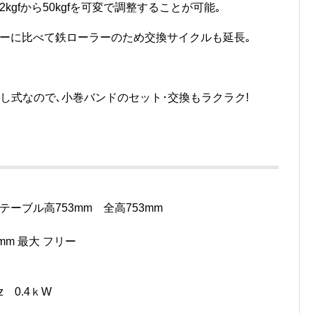
gfから50kgfを可変で調整することが可能｡
ーに比べて鉄ローラーのため交換サイクルも延長｡
引出し式なので､小巻バンドのセット･交換もラクラク!
?テーブル高753mm 全高753mm
0mm 最大 フリー
z 0.4ｋW