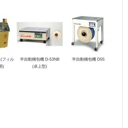
F (フィル
半自動梱包機 D-53NB
半自動梱包機 D55
用)
(卓上型)