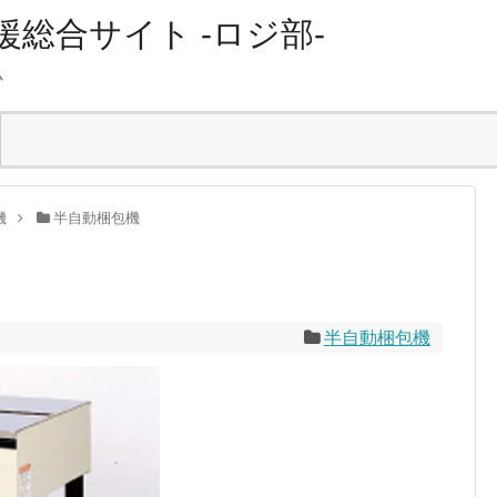
総合サイト -ロジ部-
ム
機
半自動梱包機
半自動梱包機