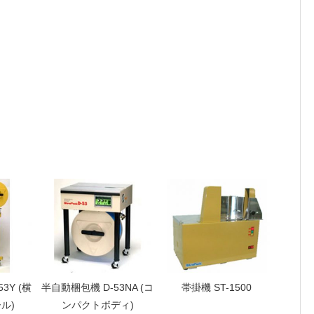
3Y (横
半自動梱包機 D-53NA (コ
帯掛機 ST-1500
ル)
ンパクトボディ)