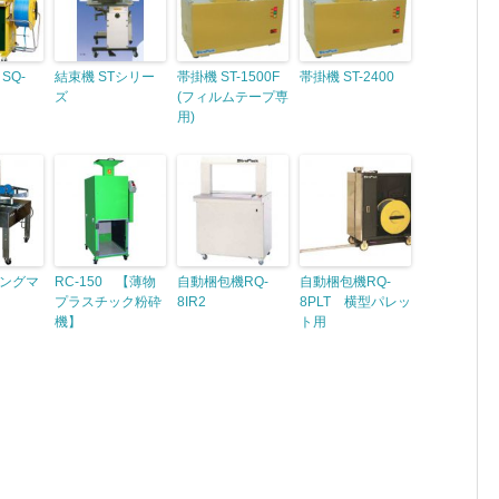
SQ-
結束機 STシリー
帯掛機 ST-1500F
帯掛機 ST-2400
ズ
(フィルムテープ専
用)
ングマ
RC-150 【薄物
自動梱包機RQ-
自動梱包機RQ-
プラスチック粉砕
8IR2
8PLT 横型パレッ
機】
ト用