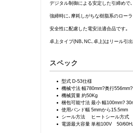
デジタル制御による安定した引締めで､2k
強締時に､摩耗しがちな樹脂系のローラ
安全性に配慮した電安法適合品です｡
卓上タイプ(NB､NC､卓上)はリール
スペック
型式 D-53仕様
機械寸法 幅780mm?奥行556mm
機械質量 約50Kg
梱包可能寸法 最小 幅100mm? 3
使用バンド幅 5mmから15.5mm
シール方法 ヒートシール方式
電源最大容量 単相100V 50/60H