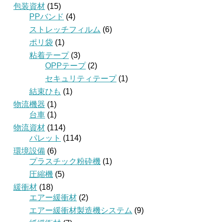
包装資材
(15)
PPバンド
(4)
ストレッチフィルム
(6)
ポリ袋
(1)
粘着テープ
(3)
OPPテープ
(2)
セキュリティテープ
(1)
結束ひも
(1)
物流機器
(1)
台車
(1)
物流資材
(114)
パレット
(114)
環境設備
(6)
プラスチック粉砕機
(1)
圧縮機
(5)
緩衝材
(18)
エアー緩衝材
(2)
エアー緩衝材製造機システム
(9)