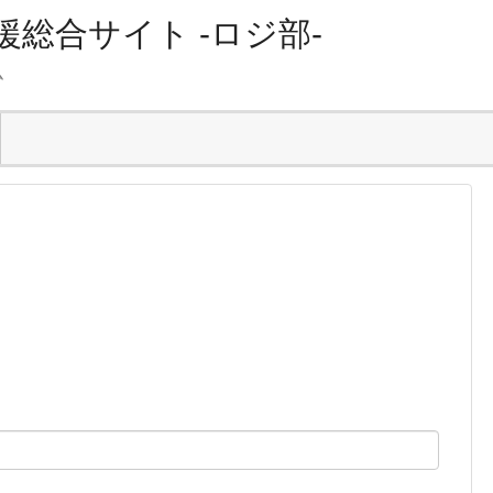
総合サイト -ロジ部-
ム