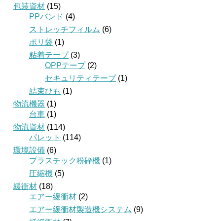
包装資材
(15)
PPバンド
(4)
ストレッチフィルム
(6)
ポリ袋
(1)
粘着テープ
(3)
OPPテープ
(2)
セキュリティテープ
(1)
結束ひも
(1)
物流機器
(1)
台車
(1)
物流資材
(114)
パレット
(114)
環境設備
(6)
プラスチック粉砕機
(1)
圧縮機
(5)
緩衝材
(18)
エアー緩衝材
(2)
エアー緩衝材製造機システム
(9)