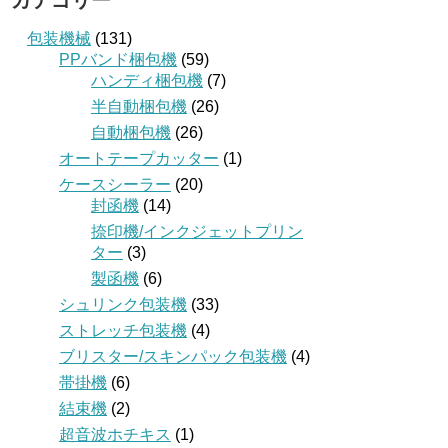
カテゴリー
包装機械
(131)
PPバンド梱包機
(59)
ハンディ梱包機
(7)
半自動梱包機
(26)
自動梱包機
(26)
オートテープカッター
(1)
ケースシーラー
(20)
封函機
(14)
捺印機/インクジェットプリン
ター
(3)
製函機
(6)
シュリンク包装機
(33)
ストレッチ包装機
(4)
ブリスター/スキンパック包装機
(4)
帯掛機
(6)
結束機
(2)
超音波ホチキス
(1)