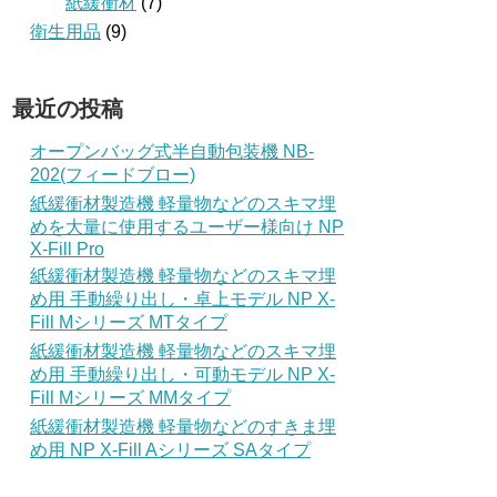
紙緩衝材
(7)
衛生用品
(9)
最近の投稿
オープンバッグ式半自動包装機 NB-
202(フィードブロー)
紙緩衝材製造機 軽量物などのスキマ埋
めを大量に使用するユーザー様向け NP
X-Fill Pro
紙緩衝材製造機 軽量物などのスキマ埋
め用 手動繰り出し・卓上モデル NP X-
Fill Mシリーズ MTタイプ
紙緩衝材製造機 軽量物などのスキマ埋
め用 手動繰り出し・可動モデル NP X-
Fill Mシリーズ MMタイプ
紙緩衝材製造機 軽量物などのすきま埋
め用 NP X-Fill Aシリーズ SAタイプ