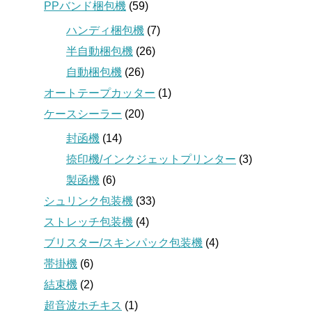
PPバンド梱包機
(59)
ハンディ梱包機
(7)
半自動梱包機
(26)
自動梱包機
(26)
オートテープカッター
(1)
ケースシーラー
(20)
封函機
(14)
捺印機/インクジェットプリンター
(3)
製函機
(6)
シュリンク包装機
(33)
ストレッチ包装機
(4)
ブリスター/スキンパック包装機
(4)
帯掛機
(6)
結束機
(2)
超音波ホチキス
(1)