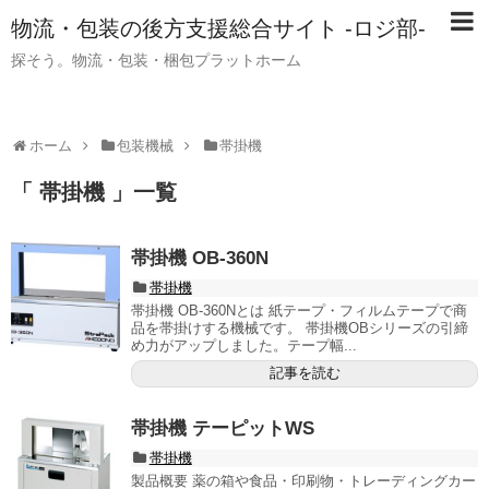
物流・包装の後方支援総合サイト -ロジ部-
探そう。物流・包装・梱包プラットホーム
ホーム
包装機械
帯掛機
「 帯掛機 」一覧
帯掛機 OB-360N
帯掛機
帯掛機 OB-360Nとは 紙テープ・フィルムテープで商
品を帯掛けする機械です。 帯掛機OBシリーズの引締
め力がアップしました。テープ幅...
記事を読む
帯掛機 テーピットWS
帯掛機
製品概要 薬の箱や食品・印刷物・トレーディングカー