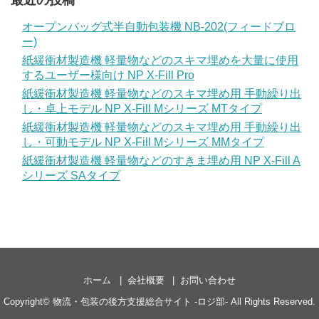
最近の投稿
オープンバッグ式半自動包装機 NB-202(フィードブロ
ー)
紙緩衝材製造機 軽量物などのスキマ埋めを大量に使用
するユーザー様向け NP X-Fill Pro
紙緩衝材製造機 軽量物などのスキマ埋め用 手動繰り出
し・卓上モデル NP X-Fill Mシリーズ MTタイプ
紙緩衝材製造機 軽量物などのスキマ埋め用 手動繰り出
し・可動モデル NP X-Fill Mシリーズ MMタイプ
紙緩衝材製造機 軽量物などのすきま埋め用 NP X-Fill A
シリーズ SAタイプ
ホーム
会社概要
お問い合わせ
Copyright©
物流・包装の後方支援総合サイト -ロジ部-
All Rights Reserved.