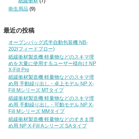
紙緩衝材
(7)
衛生用品
(9)
最近の投稿
オープンバッグ式半自動包装機 NB-
202(フィードブロー)
紙緩衝材製造機 軽量物などのスキマ埋
めを大量に使用するユーザー様向け NP
X-Fill Pro
紙緩衝材製造機 軽量物などのスキマ埋
め用 手動繰り出し・卓上モデル NP X-
Fill Mシリーズ MTタイプ
紙緩衝材製造機 軽量物などのスキマ埋
め用 手動繰り出し・可動モデル NP X-
Fill Mシリーズ MMタイプ
紙緩衝材製造機 軽量物などのすきま埋
め用 NP X-Fill Aシリーズ SAタイプ