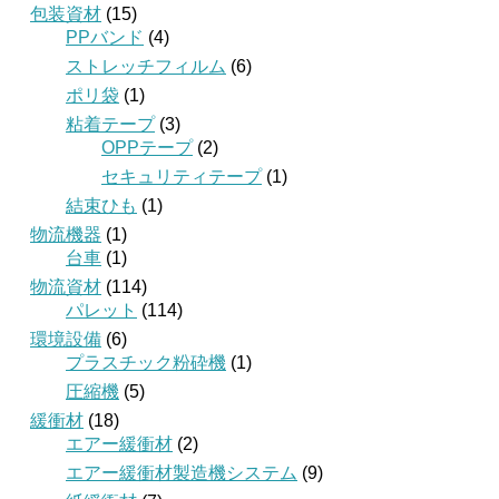
包装資材
(15)
PPバンド
(4)
ストレッチフィルム
(6)
ポリ袋
(1)
粘着テープ
(3)
OPPテープ
(2)
セキュリティテープ
(1)
結束ひも
(1)
物流機器
(1)
台車
(1)
物流資材
(114)
パレット
(114)
環境設備
(6)
プラスチック粉砕機
(1)
圧縮機
(5)
緩衝材
(18)
エアー緩衝材
(2)
エアー緩衝材製造機システム
(9)