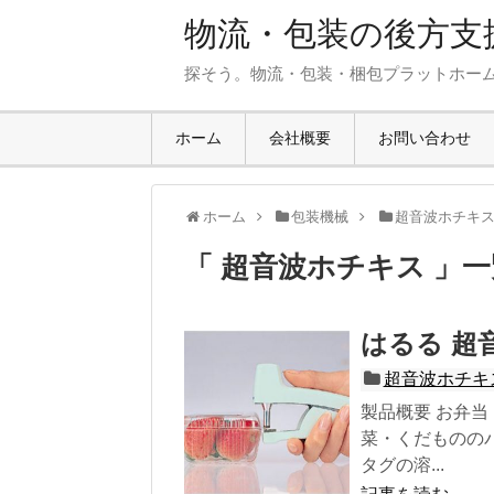
物流・包装の後方支援
探そう。物流・包装・梱包プラットホー
ホーム
会社概要
お問い合わせ
ホーム
包装機械
超音波ホチキ
「 超音波ホチキス 」一
はるる 超
超音波ホチキ
製品概要 お弁
菜・くだものの
タグの溶...