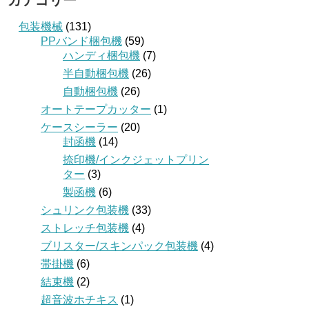
カテゴリー
包装機械
(131)
PPバンド梱包機
(59)
ハンディ梱包機
(7)
半自動梱包機
(26)
自動梱包機
(26)
オートテープカッター
(1)
ケースシーラー
(20)
封函機
(14)
捺印機/インクジェットプリン
ター
(3)
製函機
(6)
シュリンク包装機
(33)
ストレッチ包装機
(4)
ブリスター/スキンパック包装機
(4)
帯掛機
(6)
結束機
(2)
超音波ホチキス
(1)