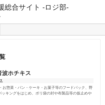
総合サイト -ロジ部-
ム
ス
覧
音波ホチキス
ス
当・お惣菜・パン・ケーキ・お菓子等のフードパック、野
パッキングをはじめ、ポリ袋の封や布製品等の仮止めや