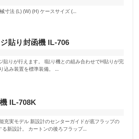
法 (L) (W) (H) ケースサイズ (...
貼り封函機 IL-706
ジ貼りが行えます。 I貼り機との組み合わせでH貼りが完
り込み装置を標準装備。 ...
IL-708K
機能充実モデル 新設計のセンターガイドが底フラップの
る新設計。 カートンの後ろフラップ...