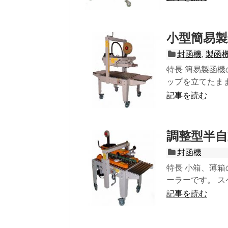
小型簡易製封
封函機
,
製函
特長 簡易製函
ップを立てたまま
記事を読む
調整型半自動
封函機
特長 小箱、薄箱
ーラーです。 スペ
記事を読む