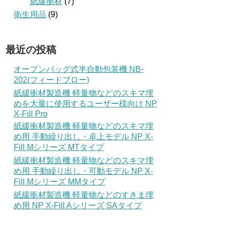
紙緩衝材
(7)
衛生用品
(9)
最近の投稿
オープンバッグ式半自動包装機 NB-
202(フィードブロー)
紙緩衝材製造機 軽量物などのスキマ埋
めを大量に使用するユーザー様向け NP
X-Fill Pro
紙緩衝材製造機 軽量物などのスキマ埋
め用 手動繰り出し・卓上モデル NP X-
Fill Mシリーズ MTタイプ
紙緩衝材製造機 軽量物などのスキマ埋
め用 手動繰り出し・可動モデル NP X-
Fill Mシリーズ MMタイプ
紙緩衝材製造機 軽量物などのすきま埋
め用 NP X-Fill Aシリーズ SAタイプ