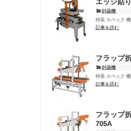
エッジ貼り型
封函機
特長 スペック 機械寸
記事を読む
フラップ折り
封函機
特長 スペック 機械寸
記事を読む
フラップ折
705A