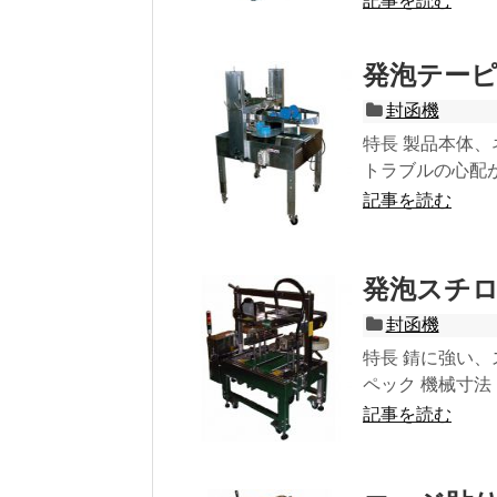
記事を読む
発泡テーピン
封函機
特長 製品本体
トラブルの心配が
記事を読む
発泡スチロー
封函機
特長 錆に強い、
ペック 機械寸法 (L)
記事を読む