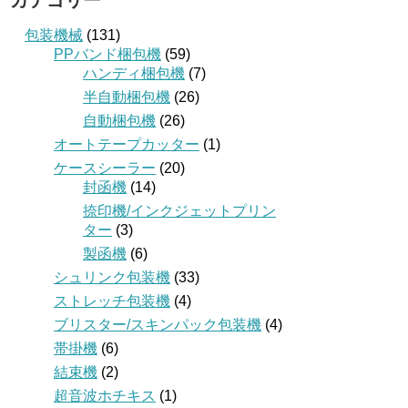
カテゴリー
包装機械
(131)
PPバンド梱包機
(59)
ハンディ梱包機
(7)
半自動梱包機
(26)
自動梱包機
(26)
オートテープカッター
(1)
ケースシーラー
(20)
封函機
(14)
捺印機/インクジェットプリン
ター
(3)
製函機
(6)
シュリンク包装機
(33)
ストレッチ包装機
(4)
ブリスター/スキンパック包装機
(4)
帯掛機
(6)
結束機
(2)
超音波ホチキス
(1)