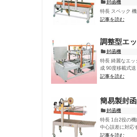
封函機
特長 スペック 機械寸
記事を読む
調整型エッジ
封函機
特長 綺麗なエッ
成 90度移載式送
記事を読む
簡易製封函機 
封函機
特長 1台2役の
中心誤差に対応す
記事を読む