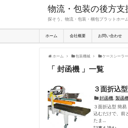
物流・包装の後方支援
探そう。物流・包装・梱包プラットホー
ホーム
会社概要
お問い合わせ
ホーム
包装機械
ケースシーラ
「 封函機 」一覧
３面折込型
封函機
,
製函
３面折込型 簡易
込むだけで、前
たま...