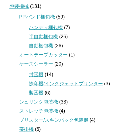
包装機械
(131)
PPバンド梱包機
(59)
ハンディ梱包機
(7)
半自動梱包機
(26)
自動梱包機
(26)
オートテープカッター
(1)
ケースシーラー
(20)
封函機
(14)
捺印機/インクジェットプリンター
(3)
製函機
(6)
シュリンク包装機
(33)
ストレッチ包装機
(4)
ブリスター/スキンパック包装機
(4)
帯掛機
(6)