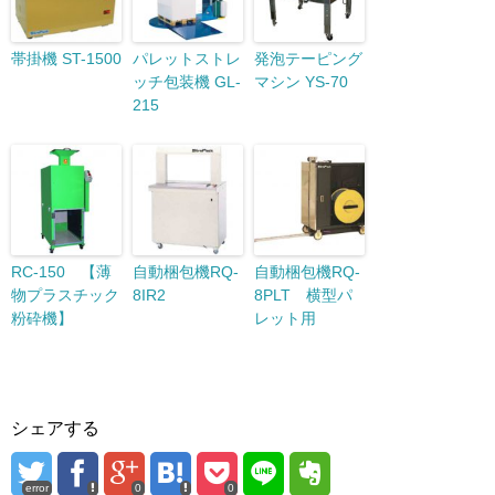
帯掛機 ST-1500
パレットストレ
発泡テーピング
ッチ包装機 GL-
マシン YS-70
215
RC-150 【薄
自動梱包機RQ-
自動梱包機RQ-
物プラスチック
8IR2
8PLT 横型パ
粉砕機】
レット用
シェアする
error
0
0