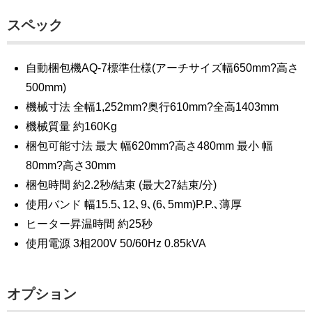
スペック
自動梱包機AQ-7標準仕様(アーチサイズ幅650mm?高さ
500mm)
機械寸法 全幅1,252mm?奥行610mm?全高1403mm
機械質量 約160Kg
梱包可能寸法 最大 幅620mm?高さ480mm 最小 幅
80mm?高さ30mm
梱包時間 約2.2秒/結束 (最大27結束/分)
使用バンド 幅15.5､12､9､(6､5mm)P.P.､薄厚
ヒーター昇温時間 約25秒
使用電源 3相200V 50/60Hz 0.85kVA
オプション