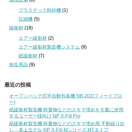
プラスチック粉砕機
(1)
圧縮機
(5)
緩衝材
(18)
エアー緩衝材
(2)
エアー緩衝材製造機システム
(9)
紙緩衝材
(7)
衛生用品
(9)
最近の投稿
オープンバッグ式半自動包装機 NB-202(フィードブロ
ー)
紙緩衝材製造機 軽量物などのスキマ埋めを大量に使用
するユーザー様向け NP X-Fill Pro
紙緩衝材製造機 軽量物などのスキマ埋め用 手動繰り出
し・卓上モデル NP X-Fill Mシリーズ MTタイプ