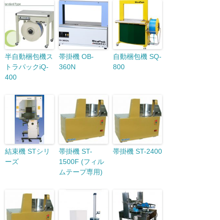
半自動梱包機ス
帯掛機 OB-
自動梱包機 SQ-
トラパックiQ-
360N
800
400
結束機 STシリ
帯掛機 ST-
帯掛機 ST-2400
ーズ
1500F (フィル
ムテープ専用)