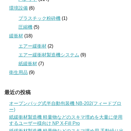
環境設備
(6)
プラスチック粉砕機
(1)
圧縮機
(5)
緩衝材
(18)
エアー緩衝材
(2)
エアー緩衝材製造機システム
(9)
紙緩衝材
(7)
衛生用品
(9)
最近の投稿
オープンバッグ式半自動包装機 NB-202(フィードブロ
ー)
紙緩衝材製造機 軽量物などのスキマ埋めを大量に使用
するユーザー様向け NP X-Fill Pro
紙緩衝材製造機 軽量物などのスキマ埋め用 手動繰り出