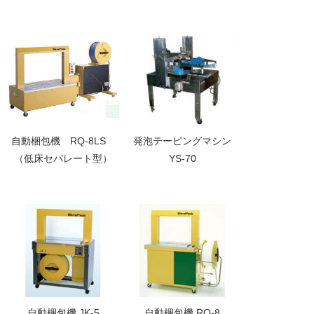
発泡テーピングマシン
自動梱包機 RQ-8LS
YS-70
（低床セパレート型）
自動梱包機 JK-5
自動梱包機 RQ-8