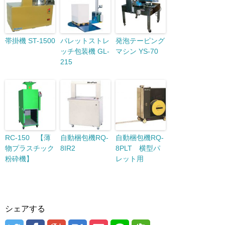
帯掛機 ST-1500
パレットストレ
発泡テーピング
ッチ包装機 GL-
マシン YS-70
215
RC-150 【薄
自動梱包機RQ-
自動梱包機RQ-
物プラスチック
8IR2
8PLT 横型パ
粉砕機】
レット用
シェアする