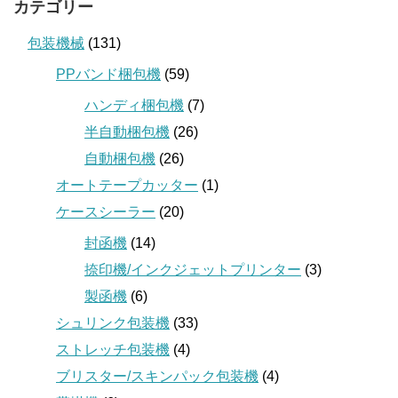
カテゴリー
包装機械
(131)
PPバンド梱包機
(59)
ハンディ梱包機
(7)
半自動梱包機
(26)
自動梱包機
(26)
オートテープカッター
(1)
ケースシーラー
(20)
封函機
(14)
捺印機/インクジェットプリンター
(3)
製函機
(6)
シュリンク包装機
(33)
ストレッチ包装機
(4)
ブリスター/スキンパック包装機
(4)