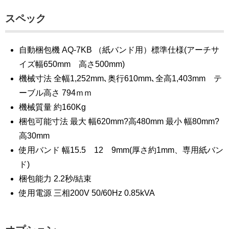
スペック
自動梱包機 AQ-7KB （紙バンド用）標準仕様(アーチサ
イズ幅650mm 高さ500mm)
機械寸法 全幅1,252mm､奥行610mm､全高1,403mm テ
ーブル高さ 794ｍｍ
機械質量 約160Kg
梱包可能寸法 最大 幅620mm?高480mm 最小 幅80mm?
高30mm
使用バンド 幅15.5 12 9mm(厚さ約1mm、専用紙バン
ド)
梱包能力 2.2秒/結束
使用電源 三相200V 50/60Hz 0.85kVA