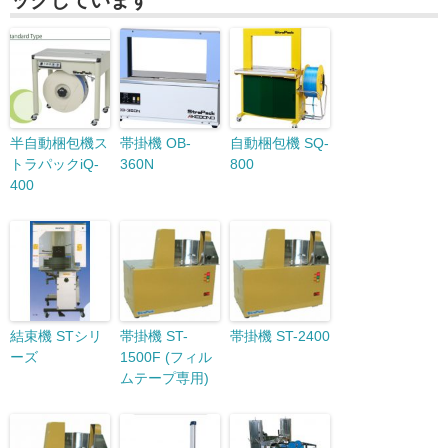
ックしています
半自動梱包機ス
帯掛機 OB-
自動梱包機 SQ-
トラパックiQ-
360N
800
400
結束機 STシリ
帯掛機 ST-
帯掛機 ST-2400
ーズ
1500F (フィル
ムテープ専用)