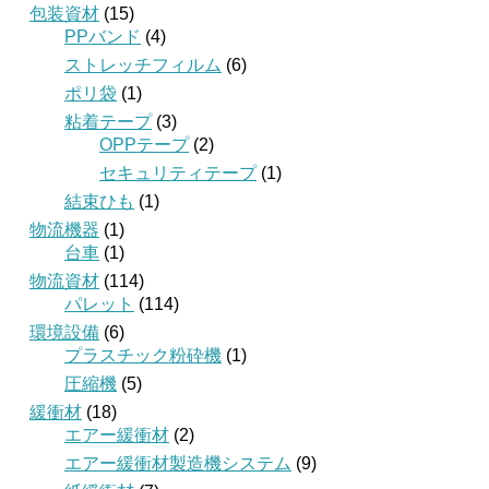
包装資材
(15)
PPバンド
(4)
ストレッチフィルム
(6)
ポリ袋
(1)
粘着テープ
(3)
OPPテープ
(2)
セキュリティテープ
(1)
結束ひも
(1)
物流機器
(1)
台車
(1)
物流資材
(114)
パレット
(114)
環境設備
(6)
プラスチック粉砕機
(1)
圧縮機
(5)
緩衝材
(18)
エアー緩衝材
(2)
エアー緩衝材製造機システム
(9)