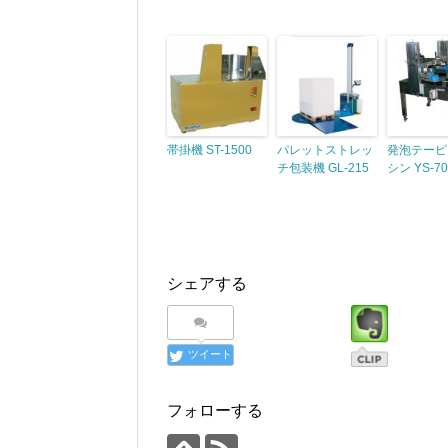
帯掛機 ST-1500
パレットストレッ
発泡テーピ
チ包装機 GL-215
シン YS-70
シェアする
ツイート
フォローする