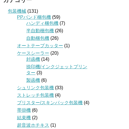
カテゴリー
包装機械
(131)
PPバンド梱包機
(59)
ハンディ梱包機
(7)
半自動梱包機
(26)
自動梱包機
(26)
オートテープカッター
(1)
ケースシーラー
(20)
封函機
(14)
捺印機/インクジェットプリン
ター
(3)
製函機
(6)
シュリンク包装機
(33)
ストレッチ包装機
(4)
ブリスター/スキンパック包装機
(4)
帯掛機
(6)
結束機
(2)
超音波ホチキス
(1)