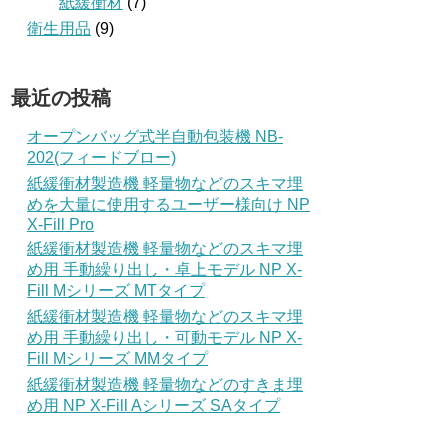
紙緩衝材
(7)
衛生用品
(9)
最近の投稿
オープンバッグ式半自動包装機 NB-
202(フィードブロー)
紙緩衝材製造機 軽量物などのスキマ埋
めを大量に使用するユーザー様向け NP
X-Fill Pro
紙緩衝材製造機 軽量物などのスキマ埋
め用 手動繰り出し・卓上モデル NP X-
Fill Mシリーズ MTタイプ
紙緩衝材製造機 軽量物などのスキマ埋
め用 手動繰り出し・可動モデル NP X-
Fill Mシリーズ MMタイプ
紙緩衝材製造機 軽量物などのすきま埋
め用 NP X-Fill Aシリーズ SAタイプ