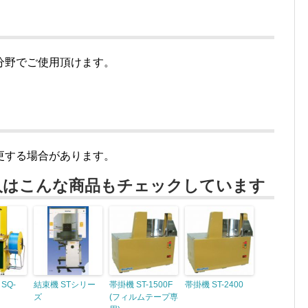
分野でご使用頂けます。
更する場合があります。
人はこんな商品もチェックしています
SQ-
結束機 STシリー
帯掛機 ST-1500F
帯掛機 ST-2400
ズ
(フィルムテープ専