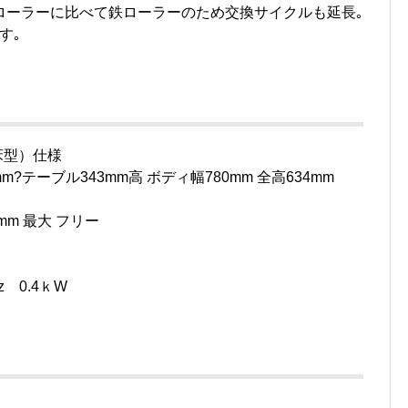
ローラーに比べて鉄ローラーのため交換サイクルも延長｡
す｡
床型）仕様
mm?テーブル343mm高 ボディ幅780mm 全高634mm
0mm 最大 フリー
z 0.4ｋW