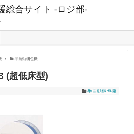
総合サイト -ロジ部-
ム
機
半自動梱包機
B (超低床型)
半自動梱包機