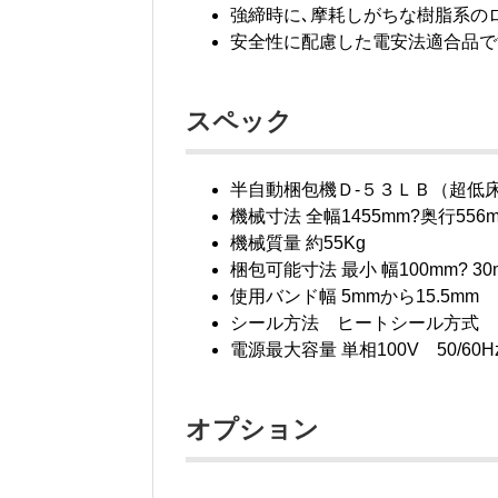
強締時に､摩耗しがちな樹脂系の
安全性に配慮した電安法適合品で
スペック
半自動梱包機Ｄ-５３ＬＢ（超低
機械寸法 全幅1455mm?奥行556
機械質量 約55Kg
梱包可能寸法 最小 幅100mm? 3
使用バンド幅 5mmから15.5mm
シール方法 ヒートシール方式
電源最大容量 単相100V 50/60H
オプション