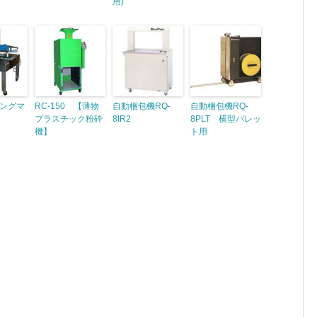
用)
ングマ
RC-150 【薄物
自動梱包機RQ-
自動梱包機RQ-
プラスチック粉砕
8IR2
8PLT 横型パレッ
機】
ト用