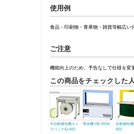
使用例
食品・印刷物・青果物・雑貨等幅広い
ご注意
機能向上のため、予告なしで仕様を変
この商品をチェックした
半自動梱包機スト
帯掛機 OB-360N
自動梱包機 
ラパックiQ-400
800