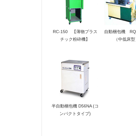
RC-150 【薄物プラス
自動梱包機 RQ
チック粉砕機】
（中低床型
半自動梱包機 D56NA (コ
ンパクトタイプ)