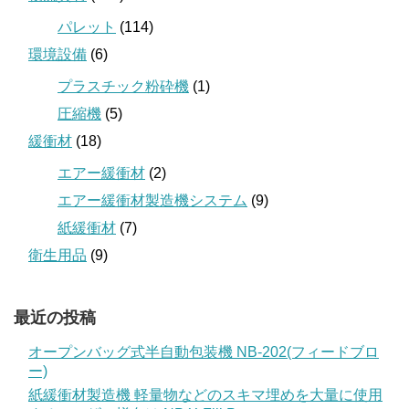
パレット
(114)
環境設備
(6)
プラスチック粉砕機
(1)
圧縮機
(5)
緩衝材
(18)
エアー緩衝材
(2)
エアー緩衝材製造機システム
(9)
紙緩衝材
(7)
衛生用品
(9)
最近の投稿
オープンバッグ式半自動包装機 NB-202(フィードブロ
ー)
紙緩衝材製造機 軽量物などのスキマ埋めを大量に使用