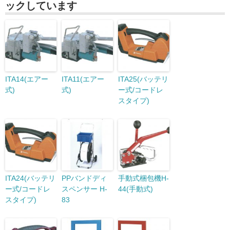
ックしています
ITA14(エアー
ITA11(エアー
ITA25(バッテリ
式)
式)
ー式/コードレ
スタイプ)
ITA24(バッテリ
PPバンドディ
手動式梱包機H-
ー式/コードレ
スペンサー H-
44(手動式)
スタイプ)
83