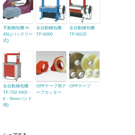
手動梱包機 H-
全自動梱包機
全自動梱包機
45L(バッテリー
TP-6000
TP-601D
式)
全自動梱包機
OPPテープ用テ
OPPテープ
TP-702-59(5・
ープカッター
6・9mmバンド
用)
シェアする