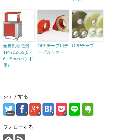
全自動梱包機
OPPテープ用テ
OPPテープ
TP-702-59(5・
ープカッター
6・9mmバンド
用)
シェアする
error
0
0
フォローする