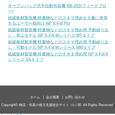
オープンバッグ式半自動包装機 NB-202(フィードブロ
ー)
紙緩衝材製造機 軽量物などのスキマ埋めを大量に使用
するユーザー様向け NP X-Fill Pro
紙緩衝材製造機 軽量物などのスキマ埋め用 手動繰り出
し・卓上モデル NP X-Fill Mシリーズ MTタイプ
紙緩衝材製造機 軽量物などのスキマ埋め用 手動繰り出
し・可動モデル NP X-Fill Mシリーズ MMタイプ
紙緩衝材製造機 軽量物などのすきま埋め用 NP X-Fill A
シリーズ SAタイプ
ホーム
会社概要
お問い合わせ
Copyright©
物流・包装の後方支援総合サイト -ロジ部-
All Rights Reserved.