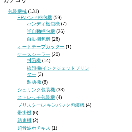
カテゴリー
包装機械
(131)
PPバンド梱包機
(59)
ハンディ梱包機
(7)
半自動梱包機
(26)
自動梱包機
(26)
オートテープカッター
(1)
ケースシーラー
(20)
封函機
(14)
捺印機/インクジェットプリン
ター
(3)
製函機
(6)
シュリンク包装機
(33)
ストレッチ包装機
(4)
ブリスター/スキンパック包装機
(4)
帯掛機
(6)
結束機
(2)
超音波ホチキス
(1)