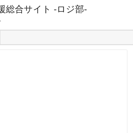
総合サイト -ロジ部-
ム