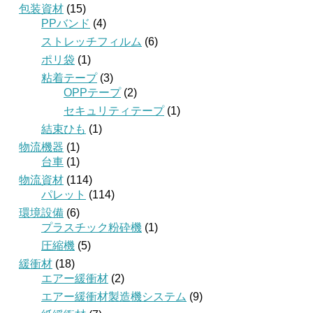
包装資材
(15)
PPバンド
(4)
ストレッチフィルム
(6)
ポリ袋
(1)
粘着テープ
(3)
OPPテープ
(2)
セキュリティテープ
(1)
結束ひも
(1)
物流機器
(1)
台車
(1)
物流資材
(114)
パレット
(114)
環境設備
(6)
プラスチック粉砕機
(1)
圧縮機
(5)
緩衝材
(18)
エアー緩衝材
(2)
エアー緩衝材製造機システム
(9)