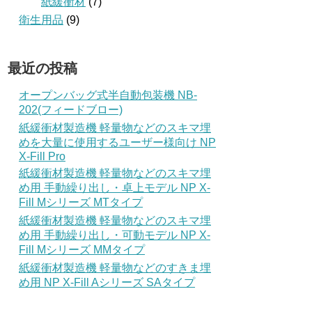
紙緩衝材
(7)
衛生用品
(9)
最近の投稿
オープンバッグ式半自動包装機 NB-
202(フィードブロー)
紙緩衝材製造機 軽量物などのスキマ埋
めを大量に使用するユーザー様向け NP
X-Fill Pro
紙緩衝材製造機 軽量物などのスキマ埋
め用 手動繰り出し・卓上モデル NP X-
Fill Mシリーズ MTタイプ
紙緩衝材製造機 軽量物などのスキマ埋
め用 手動繰り出し・可動モデル NP X-
Fill Mシリーズ MMタイプ
紙緩衝材製造機 軽量物などのすきま埋
め用 NP X-Fill Aシリーズ SAタイプ