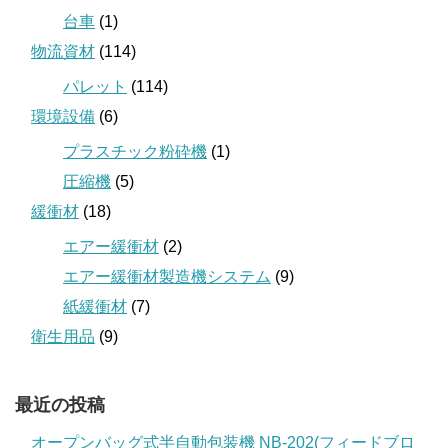
台車
(1)
物流資材
(114)
パレット
(114)
環境設備
(6)
プラスチック粉砕機
(1)
圧縮機
(5)
緩衝材
(18)
エアー緩衝材
(2)
エアー緩衝材製造機システム
(9)
紙緩衝材
(7)
衛生用品
(9)
最近の投稿
オープンバッグ式半自動包装機 NB-202(フィードブロ