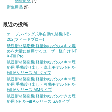
紙緩衝材
(7)
衛生用品
(9)
最近の投稿
オープンバッグ式半自動包装機 NB-
202(フィードブロー)
紙緩衝材製造機 軽量物などのスキマ埋
めを大量に使用するユーザー様向け NP
X-Fill Pro
紙緩衝材製造機 軽量物などのスキマ埋
め用 手動繰り出し・卓上モデル NP X-
Fill Mシリーズ MTタイプ
紙緩衝材製造機 軽量物などのスキマ埋
め用 手動繰り出し・可動モデル NP X-
Fill Mシリーズ MMタイプ
紙緩衝材製造機 軽量物などのすきま埋
め用 NP X-Fill Aシリーズ SAタイプ