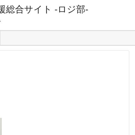
総合サイト -ロジ部-
ム