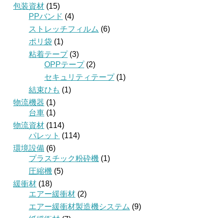
包装資材
(15)
PPバンド
(4)
ストレッチフィルム
(6)
ポリ袋
(1)
粘着テープ
(3)
OPPテープ
(2)
セキュリティテープ
(1)
結束ひも
(1)
物流機器
(1)
台車
(1)
物流資材
(114)
パレット
(114)
環境設備
(6)
プラスチック粉砕機
(1)
圧縮機
(5)
緩衝材
(18)
エアー緩衝材
(2)
エアー緩衝材製造機システム
(9)