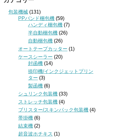
カテゴリー
包装機械
(131)
PPバンド梱包機
(59)
ハンディ梱包機
(7)
半自動梱包機
(26)
自動梱包機
(26)
オートテープカッター
(1)
ケースシーラー
(20)
封函機
(14)
捺印機/インクジェットプリン
ター
(3)
製函機
(6)
シュリンク包装機
(33)
ストレッチ包装機
(4)
ブリスター/スキンパック包装機
(4)
帯掛機
(6)
結束機
(2)
超音波ホチキス
(1)