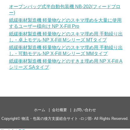
オープンバッグ式半自動包装機 NB-202(フィードブロ
ー)
紙緩衝材製造機 軽量物などのスキマ埋めを大量に使用
するユーザー様向け NP X-Fill Pro
紙緩衝材製造機 軽量物などのスキマ埋め用 手動繰り出
し・卓上モデル NP X-Fill Mシリーズ MTタイプ
紙緩衝材製造機 軽量物などのスキマ埋め用 手動繰り出
し・可動モデル NP X-Fill Mシリーズ MMタイプ
紙緩衝材製造機 軽量物などのすきま埋め用 NP X-Fill A
シリーズ SAタイプ
ホーム
会社概要
お問い合わせ
Copyright©
物流・包装の後方支援総合サイト -ロジ部-
All Rights Reserved.