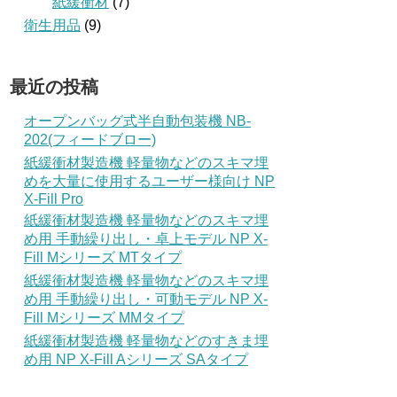
紙緩衝材
(7)
衛生用品
(9)
最近の投稿
オープンバッグ式半自動包装機 NB-
202(フィードブロー)
紙緩衝材製造機 軽量物などのスキマ埋
めを大量に使用するユーザー様向け NP
X-Fill Pro
紙緩衝材製造機 軽量物などのスキマ埋
め用 手動繰り出し・卓上モデル NP X-
Fill Mシリーズ MTタイプ
紙緩衝材製造機 軽量物などのスキマ埋
め用 手動繰り出し・可動モデル NP X-
Fill Mシリーズ MMタイプ
紙緩衝材製造機 軽量物などのすきま埋
め用 NP X-Fill Aシリーズ SAタイプ