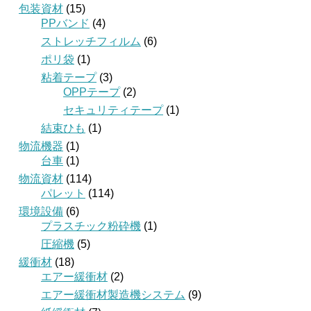
包装資材
(15)
PPバンド
(4)
ストレッチフィルム
(6)
ポリ袋
(1)
粘着テープ
(3)
OPPテープ
(2)
セキュリティテープ
(1)
結束ひも
(1)
物流機器
(1)
台車
(1)
物流資材
(114)
パレット
(114)
環境設備
(6)
プラスチック粉砕機
(1)
圧縮機
(5)
緩衝材
(18)
エアー緩衝材
(2)
エアー緩衝材製造機システム
(9)