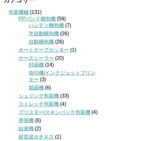
カテゴリー
包装機械
(131)
PPバンド梱包機
(59)
ハンディ梱包機
(7)
半自動梱包機
(26)
自動梱包機
(26)
オートテープカッター
(1)
ケースシーラー
(20)
封函機
(14)
捺印機/インクジェットプリン
ター
(3)
製函機
(6)
シュリンク包装機
(33)
ストレッチ包装機
(4)
ブリスター/スキンパック包装機
(4)
帯掛機
(6)
結束機
(2)
超音波ホチキス
(1)