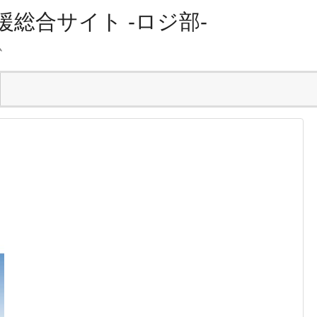
総合サイト -ロジ部-
ム