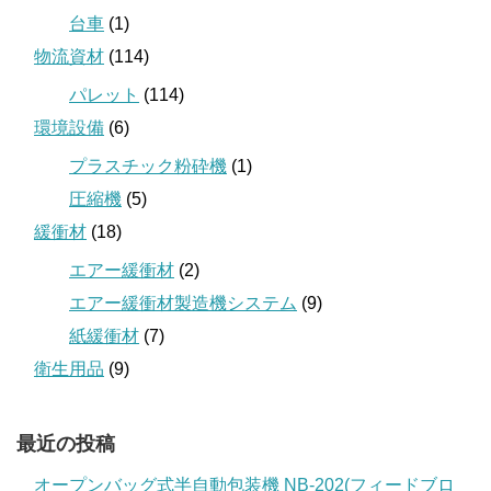
台車
(1)
物流資材
(114)
パレット
(114)
環境設備
(6)
プラスチック粉砕機
(1)
圧縮機
(5)
緩衝材
(18)
エアー緩衝材
(2)
エアー緩衝材製造機システム
(9)
紙緩衝材
(7)
衛生用品
(9)
最近の投稿
オープンバッグ式半自動包装機 NB-202(フィードブロ