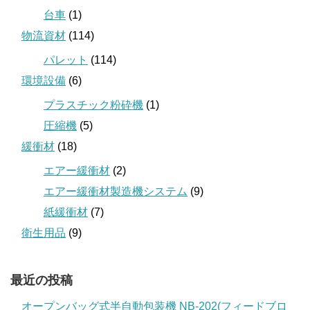
台車
(1)
物流資材
(114)
パレット
(114)
環境設備
(6)
プラスチック粉砕機
(1)
圧縮機
(5)
緩衝材
(18)
エアー緩衝材
(2)
エアー緩衝材製造機システム
(9)
紙緩衝材
(7)
衛生用品
(9)
最近の投稿
オープンバッグ式半自動包装機 NB-202(フィードブロ