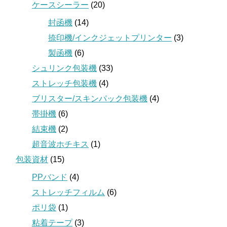
ケースシーラー
(20)
封函機
(14)
捺印機/インクジェットプリンター
(3)
製函機
(6)
シュリンク包装機
(33)
ストレッチ包装機
(4)
ブリスター/スキンパック包装機
(4)
帯掛機
(6)
結束機
(2)
超音波ホチキス
(1)
包装資材
(15)
PPバンド
(4)
ストレッチフィルム
(6)
ポリ袋
(1)
粘着テープ
(3)