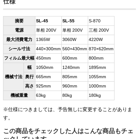
仕様
摘要
SL-45
SL-55
S-870
電源
単相 200V
単相 200V
三相 200V
最大消費電力
1365W
3060W
4220W
シール寸法
440×300mm
560×430mm
870×620mm
フィルム最大幅
450mm
600mm
800mm
幅
1050mm
1240mm
1895mm
機械寸法
奥行
665mm
805mm
1055mm
高さ
925mm
960mm
1000mm
機械重量
63kg
80kg
180kg
※仕様につきましては、予告無しに変更することがありま
す。
この商品をチェックした人はこんな商品もチェ