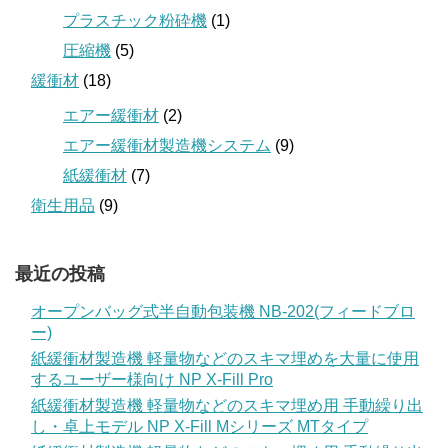
プラスチック粉砕機
(1)
圧縮機
(5)
緩衝材
(18)
エアー緩衝材
(2)
エアー緩衝材製造機システム
(9)
紙緩衝材
(7)
衛生用品
(9)
最近の投稿
オープンバッグ式半自動包装機 NB-202(フィードブロ
ー)
紙緩衝材製造機 軽量物などのスキマ埋めを大量に使用
するユーザー様向け NP X-Fill Pro
紙緩衝材製造機 軽量物などのスキマ埋め用 手動繰り出
し・卓上モデル NP X-Fill Mシリーズ MTタイプ