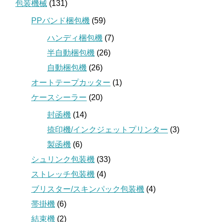
包装機械
(131)
PPバンド梱包機
(59)
ハンディ梱包機
(7)
半自動梱包機
(26)
自動梱包機
(26)
オートテープカッター
(1)
ケースシーラー
(20)
封函機
(14)
捺印機/インクジェットプリンター
(3)
製函機
(6)
シュリンク包装機
(33)
ストレッチ包装機
(4)
ブリスター/スキンパック包装機
(4)
帯掛機
(6)
結束機
(2)