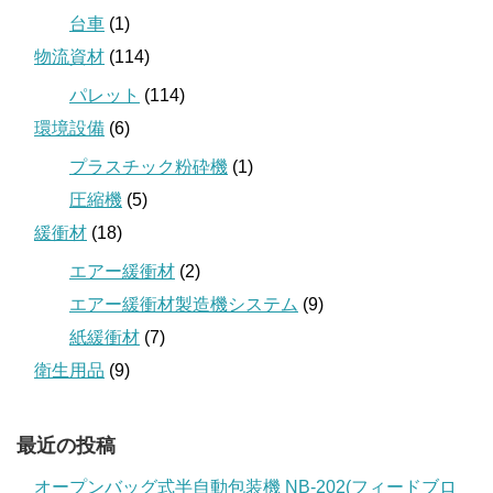
台車
(1)
物流資材
(114)
パレット
(114)
環境設備
(6)
プラスチック粉砕機
(1)
圧縮機
(5)
緩衝材
(18)
エアー緩衝材
(2)
エアー緩衝材製造機システム
(9)
紙緩衝材
(7)
衛生用品
(9)
最近の投稿
オープンバッグ式半自動包装機 NB-202(フィードブロ