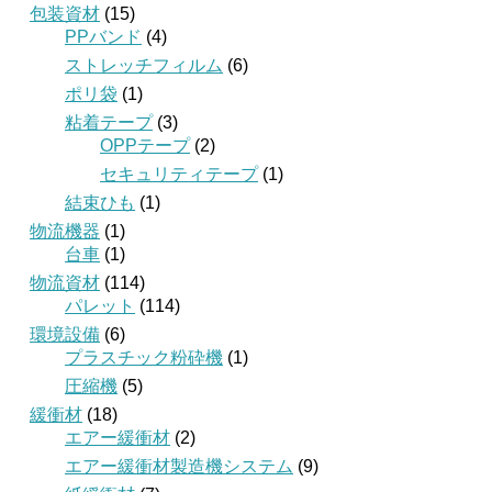
包装資材
(15)
PPバンド
(4)
ストレッチフィルム
(6)
ポリ袋
(1)
粘着テープ
(3)
OPPテープ
(2)
セキュリティテープ
(1)
結束ひも
(1)
物流機器
(1)
台車
(1)
物流資材
(114)
パレット
(114)
環境設備
(6)
プラスチック粉砕機
(1)
圧縮機
(5)
緩衝材
(18)
エアー緩衝材
(2)
エアー緩衝材製造機システム
(9)