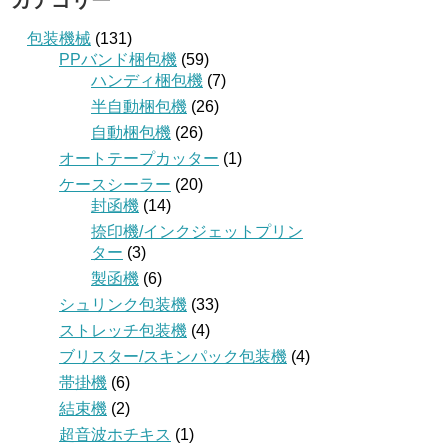
カテゴリー
包装機械
(131)
PPバンド梱包機
(59)
ハンディ梱包機
(7)
半自動梱包機
(26)
自動梱包機
(26)
オートテープカッター
(1)
ケースシーラー
(20)
封函機
(14)
捺印機/インクジェットプリン
ター
(3)
製函機
(6)
シュリンク包装機
(33)
ストレッチ包装機
(4)
ブリスター/スキンパック包装機
(4)
帯掛機
(6)
結束機
(2)
超音波ホチキス
(1)