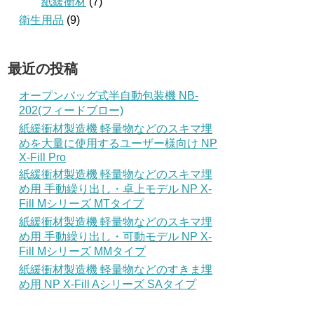
紙緩衝材
(7)
衛生用品
(9)
最近の投稿
オープンバッグ式半自動包装機 NB-
202(フィードブロー)
紙緩衝材製造機 軽量物などのスキマ埋
めを大量に使用するユーザー様向け NP
X-Fill Pro
紙緩衝材製造機 軽量物などのスキマ埋
め用 手動繰り出し・卓上モデル NP X-
Fill Mシリーズ MTタイプ
紙緩衝材製造機 軽量物などのスキマ埋
め用 手動繰り出し・可動モデル NP X-
Fill Mシリーズ MMタイプ
紙緩衝材製造機 軽量物などのすきま埋
め用 NP X-Fill Aシリーズ SAタイプ