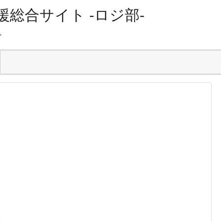
総合サイト -ロジ部-
ム