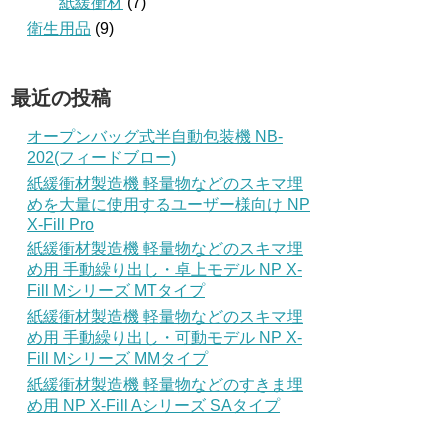
紙緩衝材
(7)
衛生用品
(9)
最近の投稿
オープンバッグ式半自動包装機 NB-
202(フィードブロー)
紙緩衝材製造機 軽量物などのスキマ埋
めを大量に使用するユーザー様向け NP
X-Fill Pro
紙緩衝材製造機 軽量物などのスキマ埋
め用 手動繰り出し・卓上モデル NP X-
Fill Mシリーズ MTタイプ
紙緩衝材製造機 軽量物などのスキマ埋
め用 手動繰り出し・可動モデル NP X-
Fill Mシリーズ MMタイプ
紙緩衝材製造機 軽量物などのすきま埋
め用 NP X-Fill Aシリーズ SAタイプ