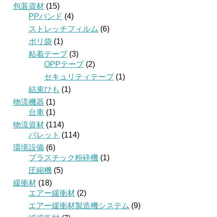
包装資材
(15)
PPバンド
(4)
ストレッチフィルム
(6)
ポリ袋
(1)
粘着テープ
(3)
OPPテープ
(2)
セキュリティテープ
(1)
結束ひも
(1)
物流機器
(1)
台車
(1)
物流資材
(114)
パレット
(114)
環境設備
(6)
プラスチック粉砕機
(1)
圧縮機
(5)
緩衝材
(18)
エアー緩衝材
(2)
エアー緩衝材製造機システム
(9)