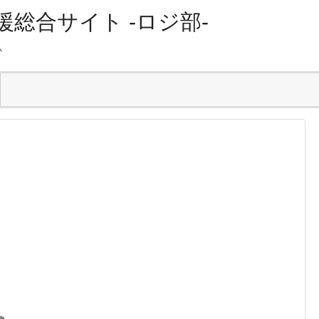
総合サイト -ロジ部-
ム