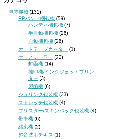
カテゴリー
包装機械
(131)
PPバンド梱包機
(59)
ハンディ梱包機
(7)
半自動梱包機
(26)
自動梱包機
(26)
オートテープカッター
(1)
ケースシーラー
(20)
封函機
(14)
捺印機/インクジェットプリン
ター
(3)
製函機
(6)
シュリンク包装機
(33)
ストレッチ包装機
(4)
ブリスター/スキンパック包装機
(4)
帯掛機
(6)
結束機
(2)
超音波ホチキス
(1)