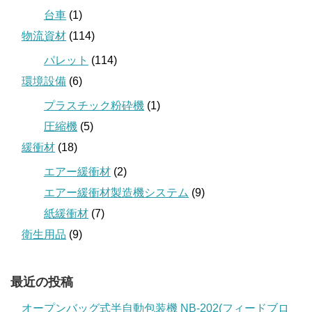
台車
(1)
物流資材
(114)
パレット
(114)
環境設備
(6)
プラスチック粉砕機
(1)
圧縮機
(5)
緩衝材
(18)
エアー緩衝材
(2)
エアー緩衝材製造機システム
(9)
紙緩衝材
(7)
衛生用品
(9)
最近の投稿
オープンバッグ式半自動包装機 NB-202(フィードブロ