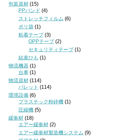
包装資材
(15)
PPバンド
(4)
ストレッチフィルム
(6)
ポリ袋
(1)
粘着テープ
(3)
OPPテープ
(2)
セキュリティテープ
(1)
結束ひも
(1)
物流機器
(1)
台車
(1)
物流資材
(114)
パレット
(114)
環境設備
(6)
プラスチック粉砕機
(1)
圧縮機
(5)
緩衝材
(18)
エアー緩衝材
(2)
エアー緩衝材製造機システム
(9)