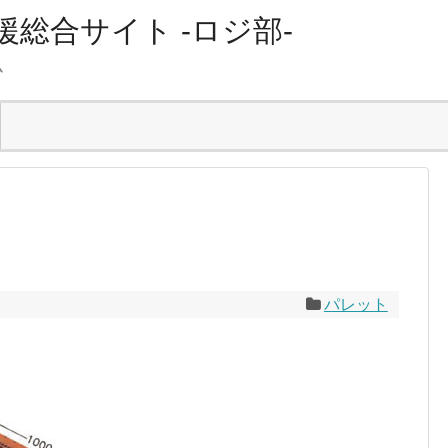
総合サイト -ロジ部-
ム
パレット