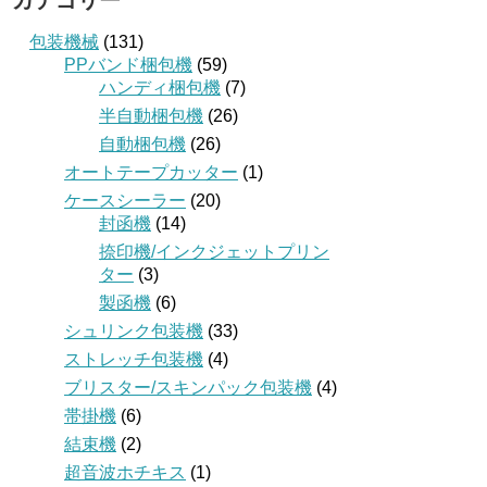
カテゴリー
包装機械
(131)
PPバンド梱包機
(59)
ハンディ梱包機
(7)
半自動梱包機
(26)
自動梱包機
(26)
オートテープカッター
(1)
ケースシーラー
(20)
封函機
(14)
捺印機/インクジェットプリン
ター
(3)
製函機
(6)
シュリンク包装機
(33)
ストレッチ包装機
(4)
ブリスター/スキンパック包装機
(4)
帯掛機
(6)
結束機
(2)
超音波ホチキス
(1)