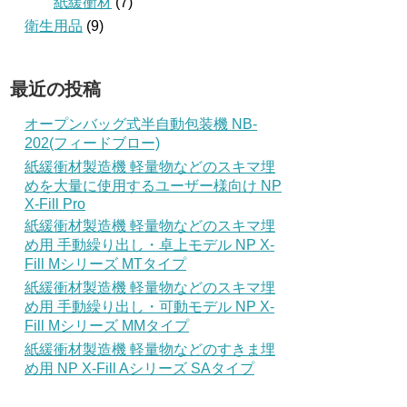
紙緩衝材
(7)
衛生用品
(9)
最近の投稿
オープンバッグ式半自動包装機 NB-
202(フィードブロー)
紙緩衝材製造機 軽量物などのスキマ埋
めを大量に使用するユーザー様向け NP
X-Fill Pro
紙緩衝材製造機 軽量物などのスキマ埋
め用 手動繰り出し・卓上モデル NP X-
Fill Mシリーズ MTタイプ
紙緩衝材製造機 軽量物などのスキマ埋
め用 手動繰り出し・可動モデル NP X-
Fill Mシリーズ MMタイプ
紙緩衝材製造機 軽量物などのすきま埋
め用 NP X-Fill Aシリーズ SAタイプ