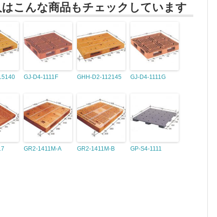
人はこんな商品もチェックしています
15140
GJ-D4-1111F
GHH-D2-112145
GJ-D4-1111G
17
GR2-1411M-A
GR2-1411M-B
GP-S4-1111