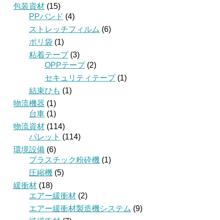
包装資材
(15)
PPバンド
(4)
ストレッチフィルム
(6)
ポリ袋
(1)
粘着テープ
(3)
OPPテープ
(2)
セキュリティテープ
(1)
結束ひも
(1)
物流機器
(1)
台車
(1)
物流資材
(114)
パレット
(114)
環境設備
(6)
プラスチック粉砕機
(1)
圧縮機
(5)
緩衝材
(18)
エアー緩衝材
(2)
エアー緩衝材製造機システム
(9)