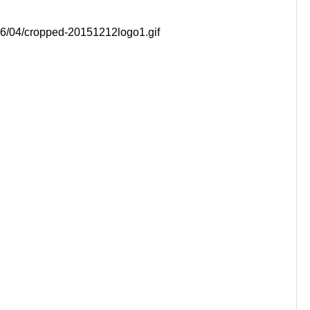
016/04/cropped-20151212logo1.gif