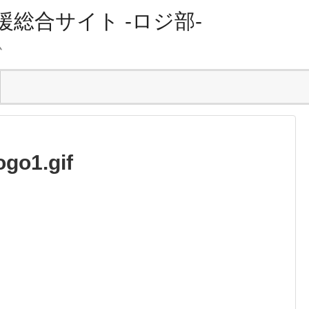
総合サイト -ロジ部-
ム
go1.gif