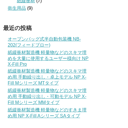
紙緩衝材
(7)
衛生用品
(9)
最近の投稿
オープンバッグ式半自動包装機 NB-
202(フィードブロー)
紙緩衝材製造機 軽量物などのスキマ埋
めを大量に使用するユーザー様向け NP
X-Fill Pro
紙緩衝材製造機 軽量物などのスキマ埋
め用 手動繰り出し・卓上モデル NP X-
Fill Mシリーズ MTタイプ
紙緩衝材製造機 軽量物などのスキマ埋
め用 手動繰り出し・可動モデル NP X-
Fill Mシリーズ MMタイプ
紙緩衝材製造機 軽量物などのすきま埋
め用 NP X-Fill Aシリーズ SAタイプ