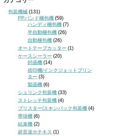
カテゴリー
包装機械
(131)
PPバンド梱包機
(59)
ハンディ梱包機
(7)
半自動梱包機
(26)
自動梱包機
(26)
オートテープカッター
(1)
ケースシーラー
(20)
封函機
(14)
捺印機/インクジェットプリン
ター
(3)
製函機
(6)
シュリンク包装機
(33)
ストレッチ包装機
(4)
ブリスター/スキンパック包装機
(4)
帯掛機
(6)
結束機
(2)
超音波ホチキス
(1)