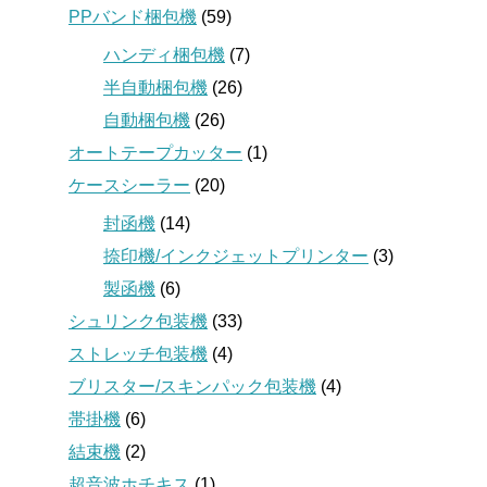
PPバンド梱包機
(59)
ハンディ梱包機
(7)
半自動梱包機
(26)
自動梱包機
(26)
オートテープカッター
(1)
ケースシーラー
(20)
封函機
(14)
捺印機/インクジェットプリンター
(3)
製函機
(6)
シュリンク包装機
(33)
ストレッチ包装機
(4)
ブリスター/スキンパック包装機
(4)
帯掛機
(6)
結束機
(2)
超音波ホチキス
(1)