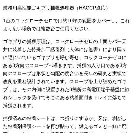
業務用高性能ゴキブリ捕獲処理器（HACCP適応）
1台のコックローチゼロでは約10坪の範囲をカバーし、これ
より広い場所では複数台ご使用ください。
ゴキブリの捕獲原理は、コックローチゼロの上面カバー天
井に装着した特殊加工誘引剤（人体には無害）により隅々
に隠れいているゴキブリを呼び寄せ、コックローチゼロに
ある3方向のスロープへ導きます。捕獲の入り口である3方
向のスロープは形状と勾配の度合いを長年の研究と実績で
改良を重ね設計されています。スロープを上り詰めたゴキ
ブリは、その内側に設置された3箇所の高電圧端子基盤に触
れショックを受けてそこにある粘着面付きトレイに落ちて
捕獲されます。
捕獲済みの粘着シートは二つ折りにするか、又は、剥がし
た粘着剤保護シートを再び貼って、燃えるゴミと一緒に廃