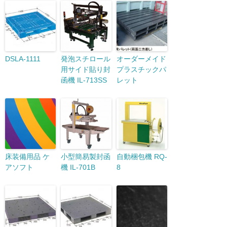
DSLA-1111
発泡スチロール
オーダーメイド
用サイド貼り封
プラスチックパ
函機 IL-713SS
レット
床装備用品 ケ
小型簡易製封函
自動梱包機 RQ-
アソフト
機 IL-701B
8