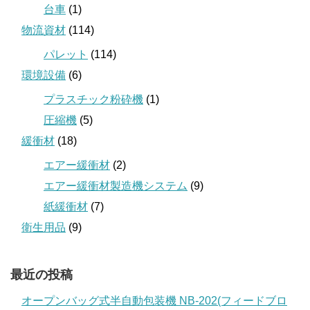
台車
(1)
物流資材
(114)
パレット
(114)
環境設備
(6)
プラスチック粉砕機
(1)
圧縮機
(5)
緩衝材
(18)
エアー緩衝材
(2)
エアー緩衝材製造機システム
(9)
紙緩衝材
(7)
衛生用品
(9)
最近の投稿
オープンバッグ式半自動包装機 NB-202(フィードブロ