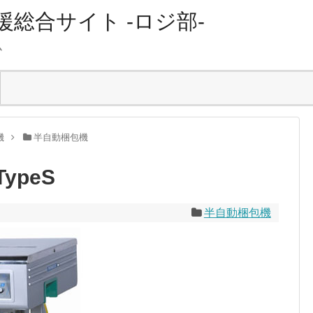
総合サイト -ロジ部-
ム
機
半自動梱包機
ypeS
半自動梱包機