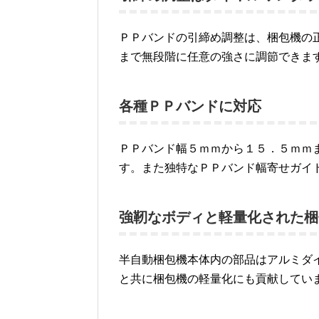
ＰＰバンドの引締め調整は、梱包機の
まで無段階に任意の強さに調節できま
各種ＰＰバンドに対応
ＰＰバンド幅５ｍｍから１５．５ｍｍ
す。また独特なＰＰバンド幅寄せガイ
強靭なボディと軽量化された梱
半自動梱包機本体内の部品はアルミダ
と共に梱包機の軽量化にも貢献してい