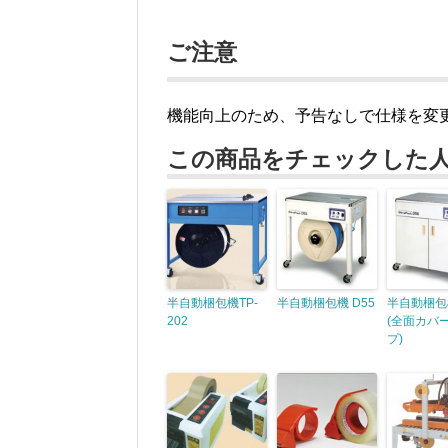
ご注意
機能向上のため、予告なしで仕様を変
この商品をチェックした
半自動梱包機TP-
半自動梱包機 D55
半自動梱包機
202
(全面カバ
プ)