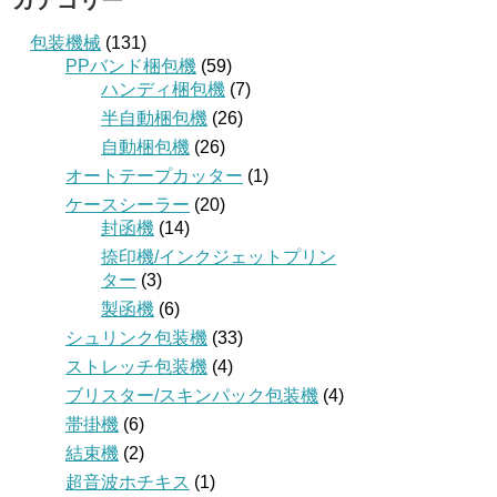
カテゴリー
包装機械
(131)
PPバンド梱包機
(59)
ハンディ梱包機
(7)
半自動梱包機
(26)
自動梱包機
(26)
オートテープカッター
(1)
ケースシーラー
(20)
封函機
(14)
捺印機/インクジェットプリン
ター
(3)
製函機
(6)
シュリンク包装機
(33)
ストレッチ包装機
(4)
ブリスター/スキンパック包装機
(4)
帯掛機
(6)
結束機
(2)
超音波ホチキス
(1)