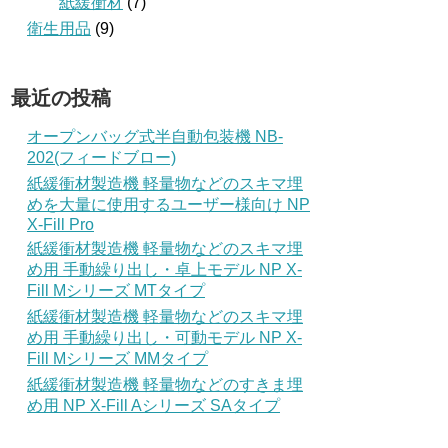
紙緩衝材
(7)
衛生用品
(9)
最近の投稿
オープンバッグ式半自動包装機 NB-
202(フィードブロー)
紙緩衝材製造機 軽量物などのスキマ埋
めを大量に使用するユーザー様向け NP
X-Fill Pro
紙緩衝材製造機 軽量物などのスキマ埋
め用 手動繰り出し・卓上モデル NP X-
Fill Mシリーズ MTタイプ
紙緩衝材製造機 軽量物などのスキマ埋
め用 手動繰り出し・可動モデル NP X-
Fill Mシリーズ MMタイプ
紙緩衝材製造機 軽量物などのすきま埋
め用 NP X-Fill Aシリーズ SAタイプ