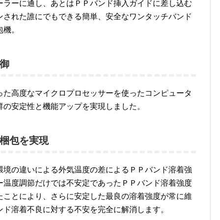
ーラーに通し、あとはＰＰバンド挿入ガイドに差し込む
ンされた誰にでもできる簡単、安全なワンタッチバンド
包機。
御
った高度なマイクロプロセッサーを使ったコンピュータ
群の安定性と機能アップを実現しました。
梱包を実現
環境の違いによる外気温度の差によるＰＰバンド溶着強
ー温度調節だけでは不安定であったＰＰバンド溶着強度
たことにより、さらに安定した最良の溶着強度が常に維
ンド溶着不良に対する不安を完全に解消します。