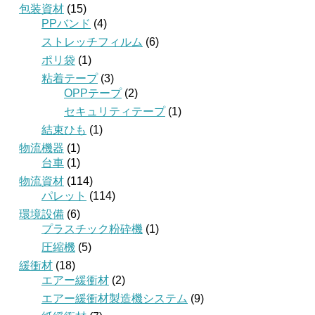
包装資材
(15)
PPバンド
(4)
ストレッチフィルム
(6)
ポリ袋
(1)
粘着テープ
(3)
OPPテープ
(2)
セキュリティテープ
(1)
結束ひも
(1)
物流機器
(1)
台車
(1)
物流資材
(114)
パレット
(114)
環境設備
(6)
プラスチック粉砕機
(1)
圧縮機
(5)
緩衝材
(18)
エアー緩衝材
(2)
エアー緩衝材製造機システム
(9)