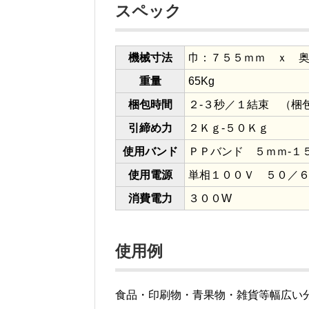
スペック
機械寸法
巾：７５５ｍｍ ｘ 
重量
65Kg
梱包時間
２-３秒／１結束 （梱
引締め力
２Ｋｇ-５０Ｋｇ
使用バンド
ＰＰバンド ５ｍｍ-１
使用電源
単相１００Ｖ ５０／
消費電力
３００W
使用例
食品・印刷物・青果物・雑貨等幅広い