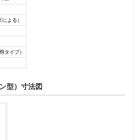
イズによる）
 (兼用タイプ）
ン型）寸法図