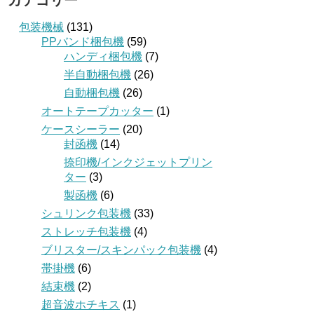
カテゴリー
包装機械
(131)
PPバンド梱包機
(59)
ハンディ梱包機
(7)
半自動梱包機
(26)
自動梱包機
(26)
オートテープカッター
(1)
ケースシーラー
(20)
封函機
(14)
捺印機/インクジェットプリン
ター
(3)
製函機
(6)
シュリンク包装機
(33)
ストレッチ包装機
(4)
ブリスター/スキンパック包装機
(4)
帯掛機
(6)
結束機
(2)
超音波ホチキス
(1)