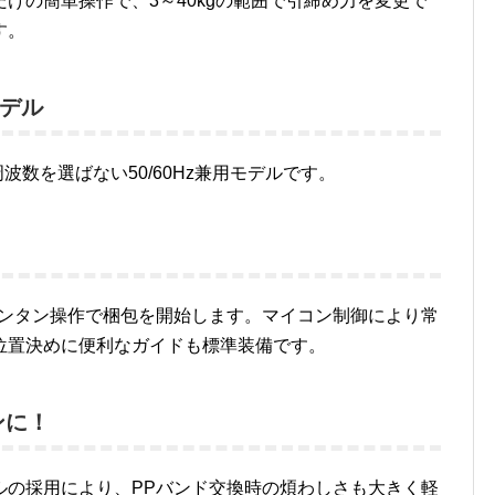
けの簡単操作で、3～40kgの範囲で引締め力を変更で
す。
モデル
波数を選ばない50/60Hz兼用モデルです。
カンタン操作で梱包を開始します。マイコン制御により常
位置決めに便利なガイドも標準装備です。
ンに！
ルの採用により、PPバンド交換時の煩わしさも大きく軽