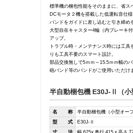
標準機の梱包性能をそのままに、省ス
DCモータ２機を搭載した低運転音仕様の
バンドをガイドに差し込むと引き締め
大型自在キャスター4輪（内ブレーキ
アップ。
トラブル時・メンテナンス時には工具
りも工具不要のスマート設計。
部品交換無しで5ｍｍ～15.5ｍｍ幅
砲バンド等のバンドがご使用いただけ
半自動梱包機 E30J-Ⅱ
名 称
半自動梱包機（小型オー
型 式
E30J-Ⅱ
寸 法
幅 625x 奥行 415 x 高さ 