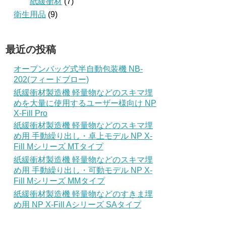
紙緩衝材
(7)
衛生用品
(9)
最近の投稿
オープンバッグ式半自動包装機 NB-
202(フィードブロー)
紙緩衝材製造機 軽量物などのスキマ埋
めを大量に使用するユーザー様向け NP
X-Fill Pro
紙緩衝材製造機 軽量物などのスキマ埋
め用 手動繰り出し・卓上モデル NP X-
Fill Mシリーズ MTタイプ
紙緩衝材製造機 軽量物などのスキマ埋
め用 手動繰り出し・可動モデル NP X-
Fill Mシリーズ MMタイプ
紙緩衝材製造機 軽量物などのすきま埋
め用 NP X-Fill Aシリーズ SAタイプ