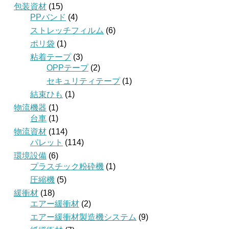
包装資材
(15)
PPバンド
(4)
ストレッチフィルム
(6)
ポリ袋
(1)
粘着テープ
(3)
OPPテープ
(2)
セキュリティテープ
(1)
結束ひも
(1)
物流機器
(1)
台車
(1)
物流資材
(114)
パレット
(114)
環境設備
(6)
プラスチック粉砕機
(1)
圧縮機
(5)
緩衝材
(18)
エアー緩衝材
(2)
エアー緩衝材製造機システム
(9)