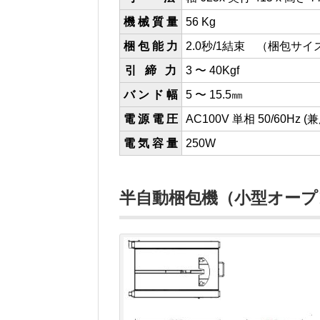
機 械 質 量
56 Kg
梱 包 能 力
2.0秒/1結束 （梱包サ
引 締 力
3 〜 40Kgf
バ ン ド 幅
5 〜 15.5㎜
電 源 電 圧
AC100V 単相 50/60Hz
電 気 容 量
250W
半自動梱包機（小型オープ