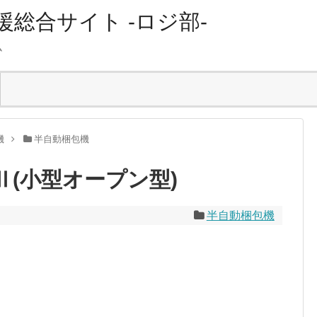
総合サイト -ロジ部-
ム
機
半自動梱包機
-Ⅱ(小型オープン型)
半自動梱包機