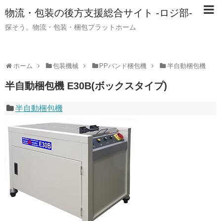
物流・包装の後方支援総合サイト -ロジ部-
探そう。物流・包装・梱包プラットホーム
ホーム
包装機械
PPバンド梱包機
半自動梱包機
半自動梱包機 E30B(ボックスタイプ)
半自動梱包機