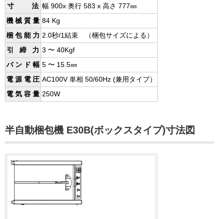
寸 法
幅 900x 奥行 583 x 高さ 777㎜
機 械 質 量
84 Kg
梱 包 能 力
2.0秒/1結束 （梱包サイズによる）
引 締 力
3 〜 40Kgf
バ ン ド 幅
5 〜 15.5㎜
電 源 電 圧
AC100V 単相 50/60Hz (兼用タイプ）
電 気 容 量
250W
半自動梱包機 E30B(ボックスタイプ)寸法図