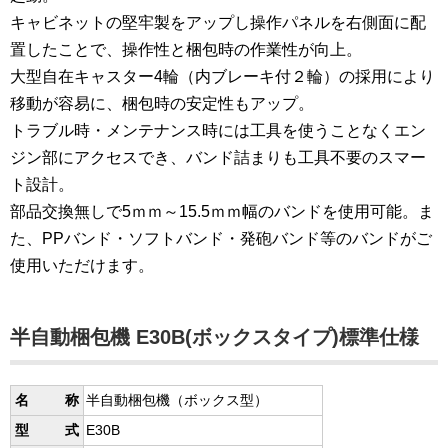
キャビネットの堅牢製をアップし操作パネルを右側面に配
置したことで、操作性と梱包時の作業性が向上。
大型自在キャスター4輪（内ブレーキ付２輪）の採用により
移動が容易に、梱包時の安定性もアップ。
トラブル時・メンテナンス時には工具を使うことなくエン
ジン部にアクセスでき、バンド詰まりも工具不要のスマー
ト設計。
部品交換無しで5ｍｍ～15.5ｍｍ幅のバンドを使用可能。ま
た、PPバンド・ソフトバンド・発砲バンド等のバンドがご
使用いただけます。
半自動梱包機 E30B(ボックスタイプ)標準仕様
名 称
半自動梱包機（ボックス型）
型 式
E30B