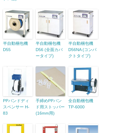
半自動梱包機
半自動梱包機
半自動梱包機
D55
D56 (全面カバ
D56NA (コンパ
ータイプ)
クトタイプ)
PPバンドディ
手締めPPバン
全自動梱包機
スペンサー H-
ド用ストッパー
TP-6000
83
(16mm用)