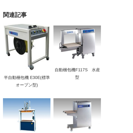
関連記事
自動梱包機F117S 水産
型
半自動梱包機 E30E(標準
オープン型)