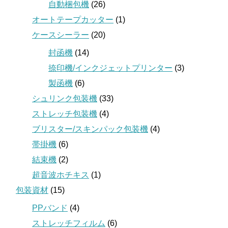
自動梱包機
(26)
オートテープカッター
(1)
ケースシーラー
(20)
封函機
(14)
捺印機/インクジェットプリンター
(3)
製函機
(6)
シュリンク包装機
(33)
ストレッチ包装機
(4)
ブリスター/スキンパック包装機
(4)
帯掛機
(6)
結束機
(2)
超音波ホチキス
(1)
包装資材
(15)
PPバンド
(4)
ストレッチフィルム
(6)