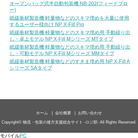
オープンバッグ式半自動包装機 NB-202(フィードブロ
ー)
紙緩衝材製造機 軽量物などのスキマ埋めを大量に使用
するユーザー様向け NP X-Fill Pro
紙緩衝材製造機 軽量物などのスキマ埋め用 手動繰り出
し・卓上モデル NP X-Fill Mシリーズ MTタイプ
紙緩衝材製造機 軽量物などのスキマ埋め用 手動繰り出
し・可動モデル NP X-Fill Mシリーズ MMタイプ
紙緩衝材製造機 軽量物などのすきま埋め用 NP X-Fill A
シリーズ SAタイプ
ホーム
会社概要
お問い合わせ
Copyright©
物流・包装の後方支援総合サイト -ロジ部-
All Rights Reserved.
モバイル
PC