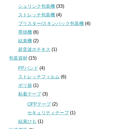
シュリンク包装機
(33)
ストレッチ包装機
(4)
ブリスター/スキンパック包装機
(4)
帯掛機
(6)
結束機
(2)
超音波ホチキス
(1)
包装資材
(15)
PPバンド
(4)
ストレッチフィルム
(6)
ポリ袋
(1)
粘着テープ
(3)
OPPテープ
(2)
セキュリティテープ
(1)
結束ひも
(1)