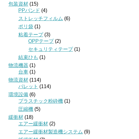
包装資材
(15)
PPバンド
(4)
ストレッチフィルム
(6)
ポリ袋
(1)
粘着テープ
(3)
OPPテープ
(2)
セキュリティテープ
(1)
結束ひも
(1)
物流機器
(1)
台車
(1)
物流資材
(114)
パレット
(114)
環境設備
(6)
プラスチック粉砕機
(1)
圧縮機
(5)
緩衝材
(18)
エアー緩衝材
(2)
エアー緩衝材製造機システム
(9)