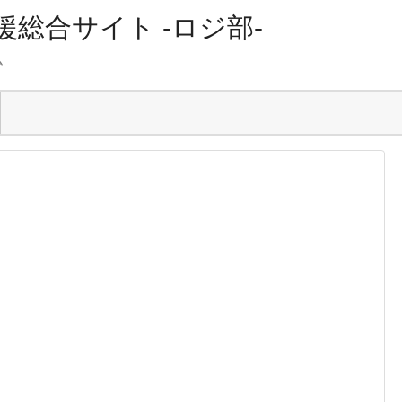
総合サイト -ロジ部-
ム