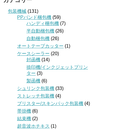
カテゴリー
包装機械
(131)
PPバンド梱包機
(59)
ハンディ梱包機
(7)
半自動梱包機
(26)
自動梱包機
(26)
オートテープカッター
(1)
ケースシーラー
(20)
封函機
(14)
捺印機/インクジェットプリン
ター
(3)
製函機
(6)
シュリンク包装機
(33)
ストレッチ包装機
(4)
ブリスター/スキンパック包装機
(4)
帯掛機
(6)
結束機
(2)
超音波ホチキス
(1)