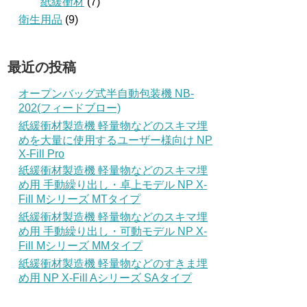
紙緩衝材
(7)
衛生用品
(9)
最近の投稿
オープンバッグ式半自動包装機 NB-
202(フィードブロー)
紙緩衝材製造機 軽量物などのスキマ埋
めを大量に使用するユーザー様向け NP
X-Fill Pro
紙緩衝材製造機 軽量物などのスキマ埋
め用 手動繰り出し・卓上モデル NP X-
Fill Mシリーズ MTタイプ
紙緩衝材製造機 軽量物などのスキマ埋
め用 手動繰り出し・可動モデル NP X-
Fill Mシリーズ MMタイプ
紙緩衝材製造機 軽量物などのすきま埋
め用 NP X-Fill Aシリーズ SAタイプ