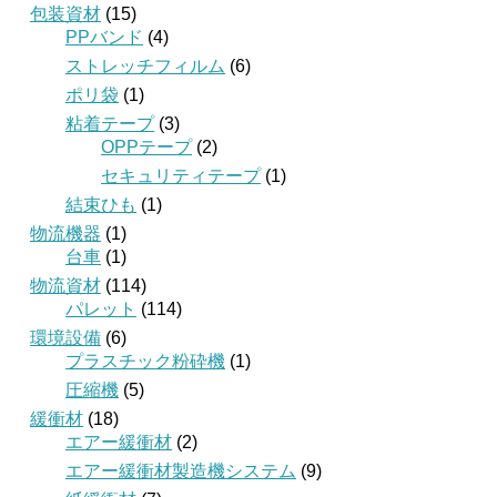
包装資材
(15)
PPバンド
(4)
ストレッチフィルム
(6)
ポリ袋
(1)
粘着テープ
(3)
OPPテープ
(2)
セキュリティテープ
(1)
結束ひも
(1)
物流機器
(1)
台車
(1)
物流資材
(114)
パレット
(114)
環境設備
(6)
プラスチック粉砕機
(1)
圧縮機
(5)
緩衝材
(18)
エアー緩衝材
(2)
エアー緩衝材製造機システム
(9)