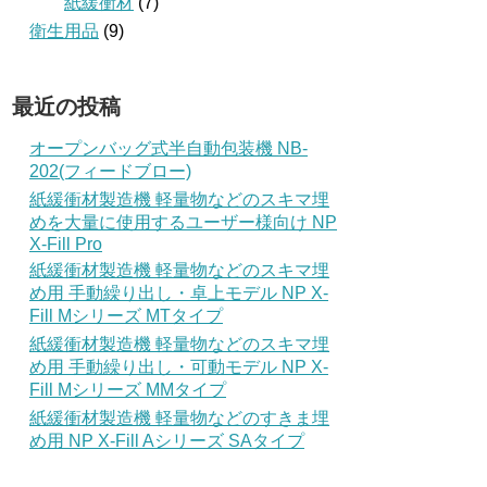
紙緩衝材
(7)
衛生用品
(9)
最近の投稿
オープンバッグ式半自動包装機 NB-
202(フィードブロー)
紙緩衝材製造機 軽量物などのスキマ埋
めを大量に使用するユーザー様向け NP
X-Fill Pro
紙緩衝材製造機 軽量物などのスキマ埋
め用 手動繰り出し・卓上モデル NP X-
Fill Mシリーズ MTタイプ
紙緩衝材製造機 軽量物などのスキマ埋
め用 手動繰り出し・可動モデル NP X-
Fill Mシリーズ MMタイプ
紙緩衝材製造機 軽量物などのすきま埋
め用 NP X-Fill Aシリーズ SAタイプ