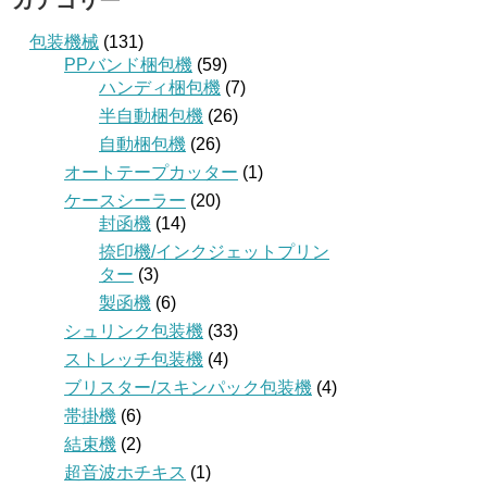
カテゴリー
包装機械
(131)
PPバンド梱包機
(59)
ハンディ梱包機
(7)
半自動梱包機
(26)
自動梱包機
(26)
オートテープカッター
(1)
ケースシーラー
(20)
封函機
(14)
捺印機/インクジェットプリン
ター
(3)
製函機
(6)
シュリンク包装機
(33)
ストレッチ包装機
(4)
ブリスター/スキンパック包装機
(4)
帯掛機
(6)
結束機
(2)
超音波ホチキス
(1)