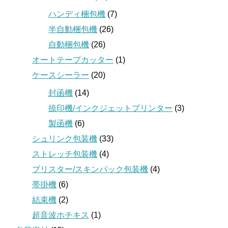
ハンディ梱包機
(7)
半自動梱包機
(26)
自動梱包機
(26)
オートテープカッター
(1)
ケースシーラー
(20)
封函機
(14)
捺印機/インクジェットプリンター
(3)
製函機
(6)
シュリンク包装機
(33)
ストレッチ包装機
(4)
ブリスター/スキンパック包装機
(4)
帯掛機
(6)
結束機
(2)
超音波ホチキス
(1)