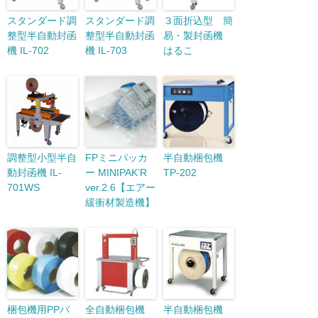
スタンダード調
スタンダード調
３面折込型 簡
整型半自動封函
整型半自動封函
易・製封函機
機 IL-702
機 IL-703
はるこ
調整型小型半自
FPミニパッカ
半自動梱包機
動封函機 IL-
ー MINIPAK’R
TP-202
701WS
ver.2.6【エアー
緩衝材製造機】
梱包機用PPバ
全自動梱包機
半自動梱包機