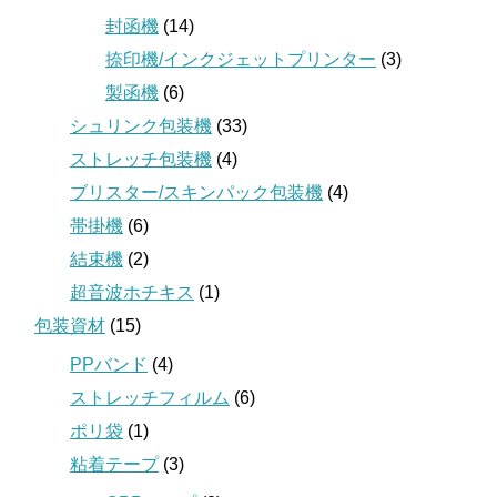
封函機
(14)
捺印機/インクジェットプリンター
(3)
製函機
(6)
シュリンク包装機
(33)
ストレッチ包装機
(4)
ブリスター/スキンパック包装機
(4)
帯掛機
(6)
結束機
(2)
超音波ホチキス
(1)
包装資材
(15)
PPバンド
(4)
ストレッチフィルム
(6)
ポリ袋
(1)
粘着テープ
(3)