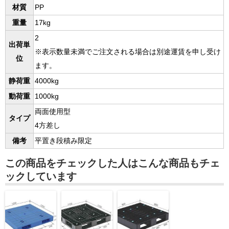
材質
PP
重量
17kg
2
出荷単
※表示数量未満でご注文される場合は別途運賃を申し受け
位
ます。
静荷重
4000kg
動荷重
1000kg
両面使用型
タイプ
4方差し
備考
平置き段積み限定
この商品をチェックした人はこんな商品もチェ
ックしています