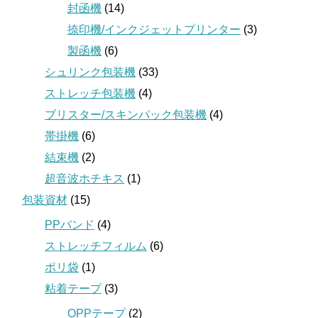
封函機
(14)
捺印機/インクジェットプリンター
(3)
製函機
(6)
シュリンク包装機
(33)
ストレッチ包装機
(4)
ブリスター/スキンパック包装機
(4)
帯掛機
(6)
結束機
(2)
超音波ホチキス
(1)
包装資材
(15)
PPバンド
(4)
ストレッチフィルム
(6)
ポリ袋
(1)
粘着テープ
(3)
OPPテープ
(2)