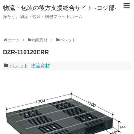
物流・包装の後方支援総合サイト -ロジ部-
探そう。物流・包装・梱包プラットホーム
ホーム
物流資材
パレット
DZR-110120ERR
パレット
,
物流資材