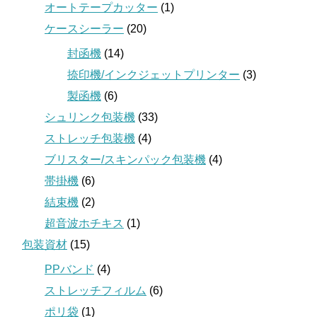
オートテープカッター
(1)
ケースシーラー
(20)
封函機
(14)
捺印機/インクジェットプリンター
(3)
製函機
(6)
シュリンク包装機
(33)
ストレッチ包装機
(4)
ブリスター/スキンパック包装機
(4)
帯掛機
(6)
結束機
(2)
超音波ホチキス
(1)
包装資材
(15)
PPバンド
(4)
ストレッチフィルム
(6)
ポリ袋
(1)