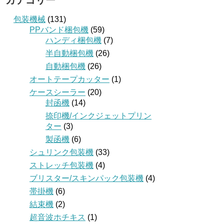
カテゴリー
包装機械
(131)
PPバンド梱包機
(59)
ハンディ梱包機
(7)
半自動梱包機
(26)
自動梱包機
(26)
オートテープカッター
(1)
ケースシーラー
(20)
封函機
(14)
捺印機/インクジェットプリン
ター
(3)
製函機
(6)
シュリンク包装機
(33)
ストレッチ包装機
(4)
ブリスター/スキンパック包装機
(4)
帯掛機
(6)
結束機
(2)
超音波ホチキス
(1)