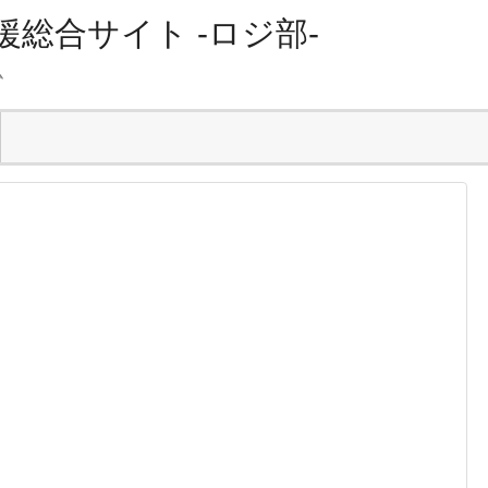
総合サイト -ロジ部-
ム