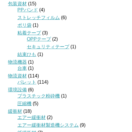
包装資材
(15)
PPバンド
(4)
ストレッチフィルム
(6)
ポリ袋
(1)
粘着テープ
(3)
OPPテープ
(2)
セキュリティテープ
(1)
結束ひも
(1)
物流機器
(1)
台車
(1)
物流資材
(114)
パレット
(114)
環境設備
(6)
プラスチック粉砕機
(1)
圧縮機
(5)
緩衝材
(18)
エアー緩衝材
(2)
エアー緩衝材製造機システム
(9)