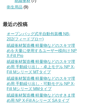
紙緩衝材
(7)
衛生用品
(9)
最近の投稿
オープンバッグ式半自動包装機 NB-
202(フィードブロー)
紙緩衝材製造機 軽量物などのスキマ埋
めを大量に使用するユーザー様向け NP
X-Fill Pro
紙緩衝材製造機 軽量物などのスキマ埋
め用 手動繰り出し・卓上モデル NP X-
Fill Mシリーズ MTタイプ
紙緩衝材製造機 軽量物などのスキマ埋
め用 手動繰り出し・可動モデル NP X-
Fill Mシリーズ MMタイプ
紙緩衝材製造機 軽量物などのすきま埋
め用 NP X-Fill Aシリーズ SAタイプ